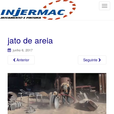
T
o
g
g
l
e
jato de areia
n
a
junho 6, 2017
v
i
Anterior
Seguinte
g
a
t
i
o
n