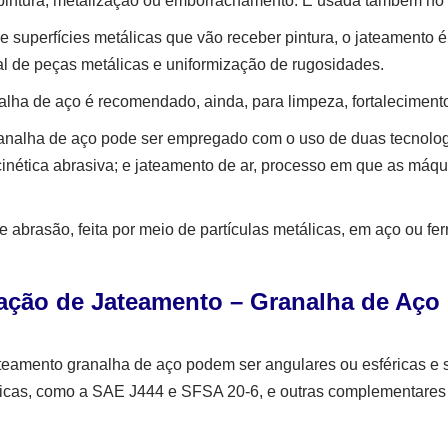
r pintura, metalização ou emborrachamento. É usada também no 
o de superfícies metálicas que vão receber pintura, o jateamento
ial de peças metálicas e uniformização de rugosidades.
lha de aço é recomendado, ainda, para limpeza, fortalecimento
granalha de aço pode ser empregado com o uso de duas tecnolog
inética abrasiva; e jateamento de ar, processo em que as máq
abrasão, feita por meio de partículas metálicas, em aço ou fer
cação de Jateamento – G
ranalha de Aço
ateamento granalha de aço podem ser angulares ou esféricas e 
icas, como a SAE J444 e SFSA 20-6, e outras complementares 