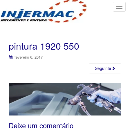
T
o
g
g
l
e
pintura 1920 550
n
a
fevereiro 6, 2017
v
i
Seguinte
g
a
t
i
o
n
Deixe um comentário