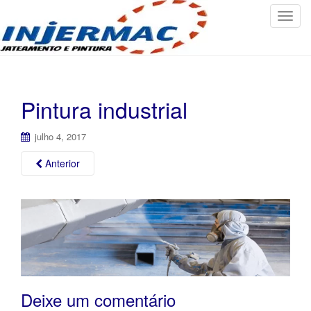
T
o
g
g
l
e
Pintura industrial
n
a
julho 4, 2017
v
i
Anterior
g
a
t
i
o
n
Deixe um comentário