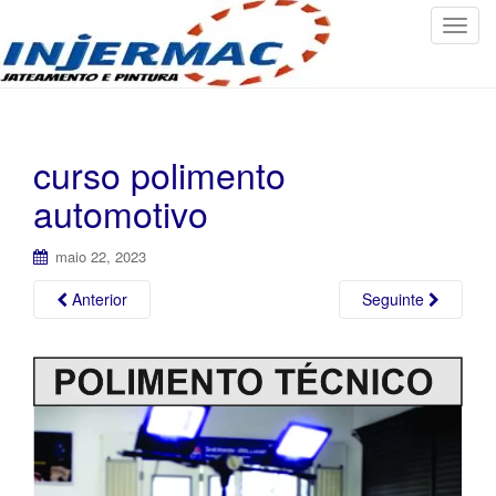
T
o
g
g
l
e
curso polimento
n
automotivo
a
v
maio 22, 2023
i
g
Anterior
Seguinte
a
t
i
o
n