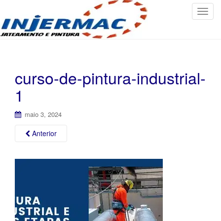
T
o
g
g
l
e
curso-de-pintura-industrial-
n
1
a
v
maio 3, 2024
i
g
Anterior
a
t
i
o
n