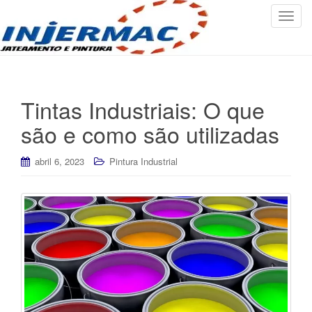
T
o
g
g
l
e
Tintas Industriais: O que
n
são e como são utilizadas
a
v
abril 6, 2023
Pintura Industrial
i
g
a
t
i
o
n