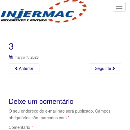
T
o
g
g
l
e
3
n
a
março 7, 2023
v
i
Anterior
Seguinte
g
a
t
i
Deixe um comentário
o
n
O seu endereço de e-mail não será publicado.
Campos
obrigatórios são marcados com
*
Comentário
*