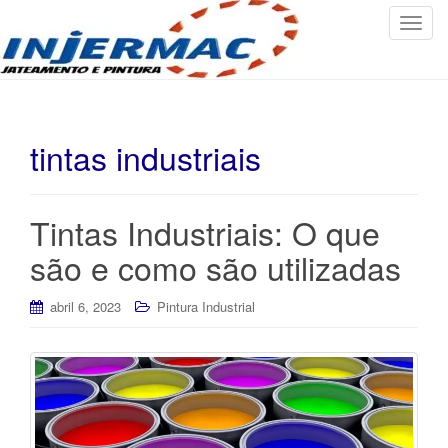
T
o
g
g
l
e
tintas industriais
n
a
v
Tintas Industriais: O que
i
são e como são utilizadas
g
a
t
abril 6, 2023
Pintura Industrial
i
o
n