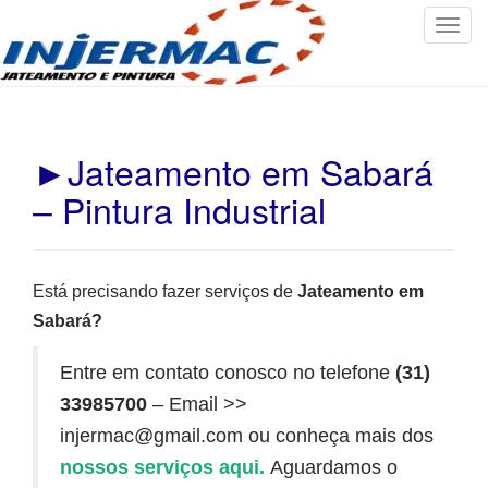
T
o
g
g
l
e
►Jateamento em Sabará
n
– Pintura Industrial
a
v
i
g
Está precisando fazer serviços de
Jateamento em
a
Sabará?
t
i
Entre em contato conosco no telefone
(31)
o
33985700
– Email >>
n
injermac@gmail.com ou conheça mais dos
nossos serviços aqui.
Aguardamos o