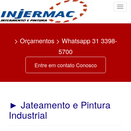
T
o
g
g
l
> Orçamentos > Whatsapp 31 3398-
e
n
5700
a
v
Entre em contato Conosco
i
g
a
t
i
► Jateamento e Pintura
o
n
Industrial